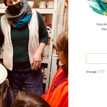
Imprévi
Mob
(71)
Voyage